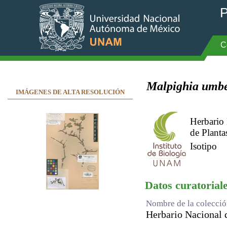
P
C
Malpighia umbe
IMÁGENES DE ALTA RESOLUCIÓN
Herbario
de Planta
Isotipo
Datos curatorial
Nombre de la colecci
Herbario Nacional