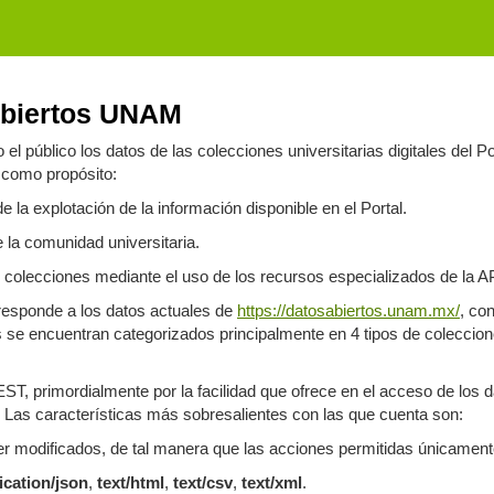
Abiertos UNAM
el público los datos de las colecciones universitarias digitales del
 como propósito:
 la explotación de la información disponible en el Portal.
 la comunidad universitaria.
las colecciones mediante el uso de los recursos especializados de la A
rresponde a los datos actuales de
https://datosabiertos.unam.mx/
, co
os se encuentran categorizados principalmente en 4 tipos de coleccion
EST, primordialmente por la facilidad que ofrece en el acceso de los
. Las características más sobresalientes con las que cuenta son:
ser modificados, de tal manera que las acciones permitidas únicam
ication/json
,
text/html
,
text/csv
,
text/xml
.