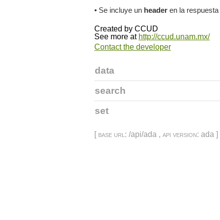
• Se incluye un
header
en la respuesta
Created by
CCUD
See more at
http://ccud.unam.mx/
Contact the developer
data
search
set
[
base url
: /api/ada ,
api version
: ada ]