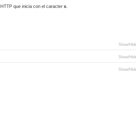
 HTTP que inicia con el caracter
x
.
Show/Hid
Show/Hid
Show/Hid