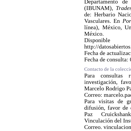
Departamento de B
(IBUNAM),
Trades
de: Herbario Naci
Vasculares. En
Por
línea), México, U
México.
Dispo
http://datosabie
Fecha de actualiza
Fecha de consulta:
Contacto de la colecc
Para consultas 
investigación, fav
Marcelo Rodrigo P
Correo: marcelo.p
Para visitas de g
difusión, favor de
Paz Cruickshan
Vinculación del Ins
Correo. vinculaci