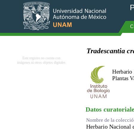
P
C
Tradescantia cra
Este registro no cuenta con
imágenes ni otros objetos digitales
Herbario
Plantas V
Datos curatorial
Nombre de la colecci
Herbario Nacional