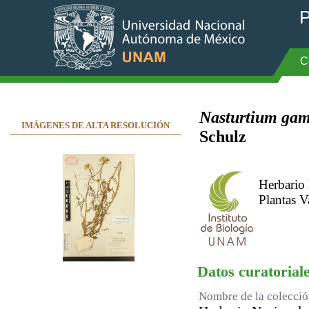
P
C
Nasturtium gam
IMÁGENES DE ALTA RESOLUCIÓN
Schulz
Herbario
Plantas V
Datos curatorial
Nombre de la colecci