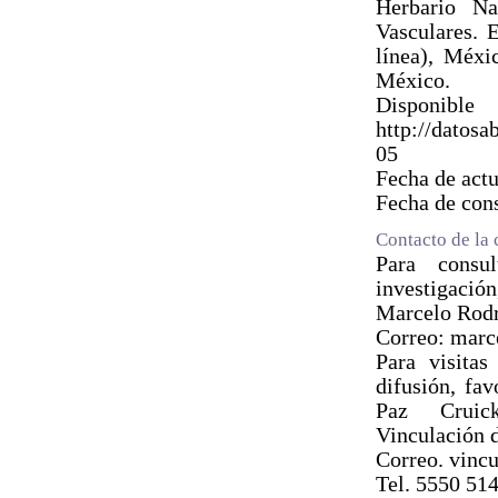
Herbario N
Vasculares.
línea), Méxi
México.
Dis
http://dato
05
Fecha de act
Fecha de con
Contacto de la 
Para consul
investigació
Marcelo Rodr
Correo: mar
Para visita
difusión, fav
Paz Cruick
Vinculación d
Correo. vinc
Tel. 5550 51