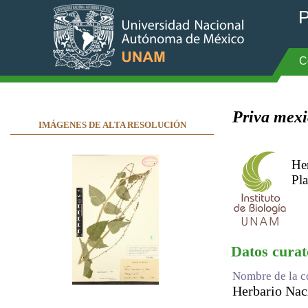
P
C
Priva mex
IMÁGENES DE ALTA RESOLUCIÓN
He
Pla
Datos curat
Nombre de la c
Herbario Na