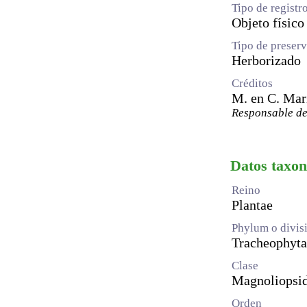
Tipo de registr
Objeto físico
Tipo de preser
Herborizado
Créditos
M. en C. Mar
Responsable de
Datos taxo
Reino
Plantae
Phylum o divis
Tracheophyta
Clase
Magnoliopsi
Orden