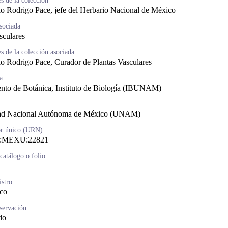
s de la colección
o Rodrigo Pace, jefe del Herbario Nacional de México
sociada
sculares
s de la colección asociada
o Rodrigo Pace, Curador de Plantas Vasculares
a
nto de Botánica, Instituto de Biología (IBUNAM)
ad Nacional Autónoma de México (UNAM)
or único (URN)
MEXU:22821
atálogo o folio
istro
ico
servación
do