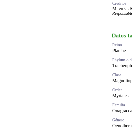
Créditos
M. en C. 
Responsable
Datos t
Reino
Plantae
Phylum o di
Tracheoph
Clase
Magnoliop
Orden
Myrtales
Familia
Onagrace
Género
Oenothera