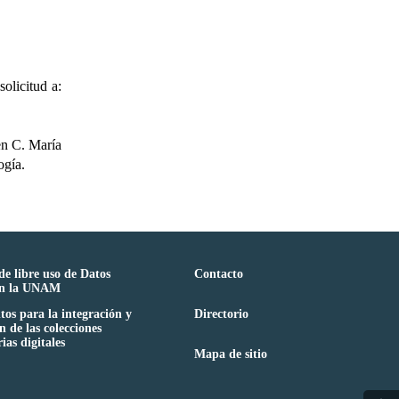
olicitud a:
 en C. María
ogía.