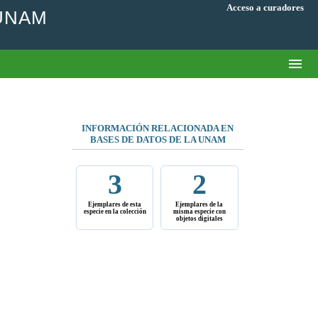
Acceso a curadores
 UNAM
INFORMACIÓN RELACIONADA EN
BASES DE DATOS DE LA UNAM
3
2
Ejemplares de esta
Ejemplares de la
especie en la colección
misma especie con
objetos digitales