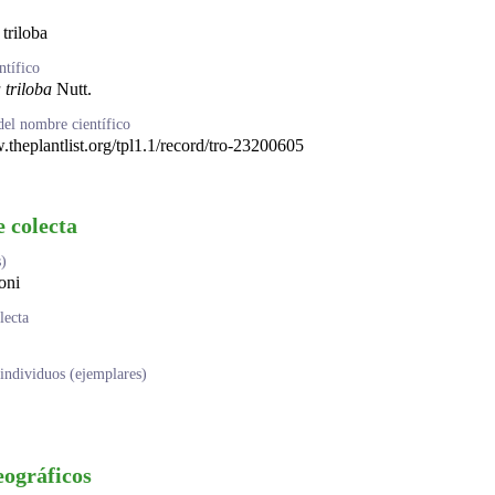
triloba
tífico
triloba
Nutt.
del nombre científico
.theplantlist.org/tpl1.1/record/tro-23200605
e colecta
s)
oni
lecta
ndividuos (ejemplares)
eográficos