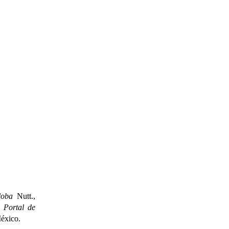
loba
Nutt.,
n
Portal de
éxico.