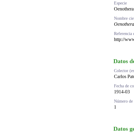
Especie
Oenothera 
Nombre cien
Oenothera 
Referencia 
http://www
Datos d
Colector (e
Carlos Pat
Fecha de co
1914-03
Número de i
1
Datos g