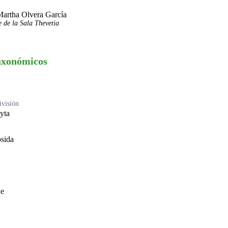
Martha Olvera García
 de la Sala Thevetia
axonómicos
visión
yta
sida
ae