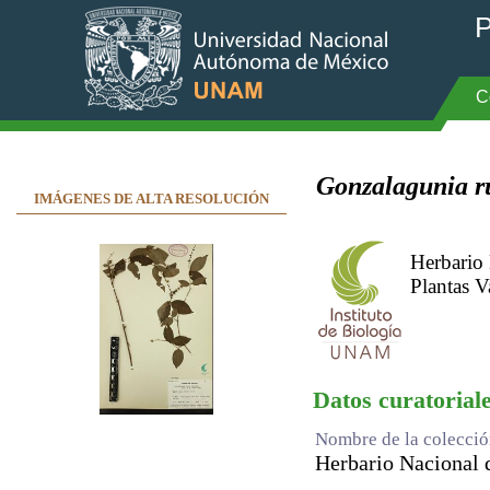
P
C
Gonzalagunia r
IMÁGENES DE ALTA RESOLUCIÓN
Herbario
Plantas V
Datos curatorial
Nombre de la colecci
Herbario Nacional