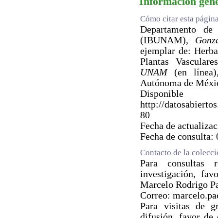
Información gen
Cómo citar esta págin
Departamento de B
(IBUNAM),
Gonza
ejemplar de: Herb
Plantas Vascular
UNAM
(en línea)
Autónoma de Méxi
Dispo
http://datosabie
80
Fecha de actualiza
Fecha de consulta:
Contacto de la colecc
Para consultas 
investigación, fav
Marcelo Rodrigo P
Correo: marcelo.p
Para visitas de g
difusión, favor de