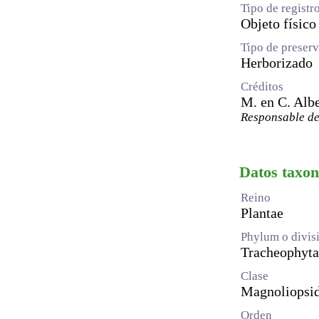
Tipo de registr
Objeto físico
Tipo de preser
Herborizado
Créditos
M. en C. Alb
Responsable de 
Datos taxo
Reino
Plantae
Phylum o divis
Tracheophyta
Clase
Magnoliopsi
Orden