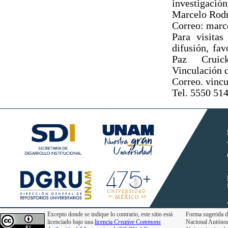
investigació
Marcelo Rodr
Correo: mar
Para visita
difusión, fav
Paz Cruick
Vinculación d
Correo. vinc
Tel. 5550 51