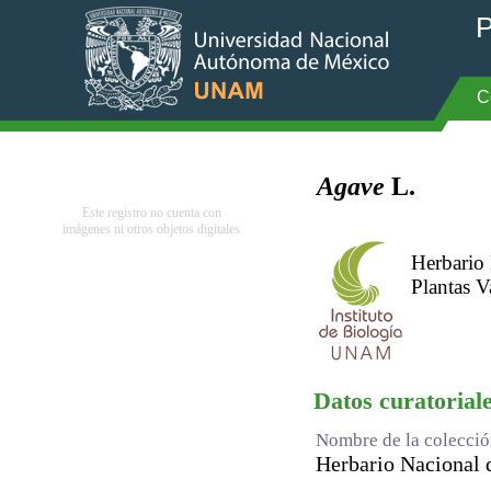
P
C
Agave
L.
Este registro no cuenta con
imágenes ni otros objetos digitales
Herbario
Plantas V
Datos curatorial
Nombre de la colecci
Herbario Nacional