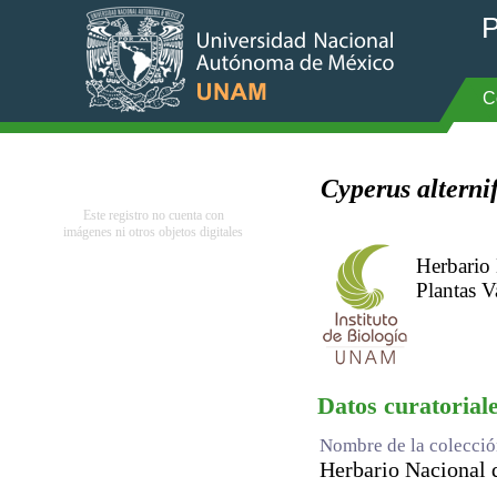
P
C
Cyperus alternif
Este registro no cuenta con
imágenes ni otros objetos digitales
Herbario
Plantas V
Datos curatorial
Nombre de la colecci
Herbario Nacional