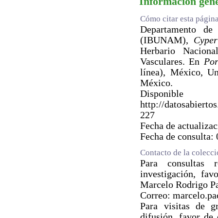
Información gen
Cómo citar esta págin
Departamento de B
(IBUNAM),
Cyper
Herbario Nacion
Vasculares. En
Por
línea), México, U
México.
Dispo
http://datosabie
227
Fecha de actualiza
Fecha de consulta:
Contacto de la colecc
Para consultas 
investigación, fav
Marcelo Rodrigo P
Correo: marcelo.p
Para visitas de g
difusión, favor de