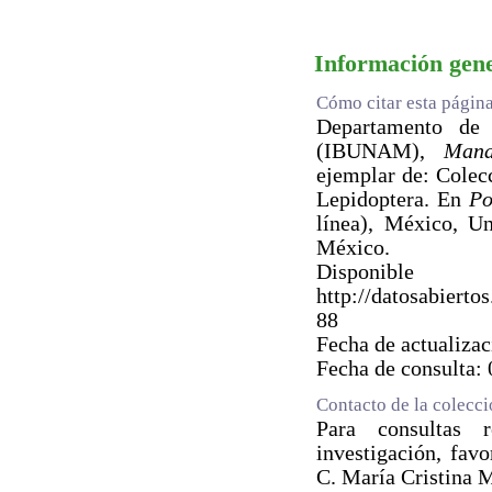
Información gen
Cómo citar esta págin
Departamento de Z
(IBUNAM),
Mana
ejemplar de: Colec
Lepidoptera. En
Po
línea), México, U
México.
Dispo
http://datosabie
88
Fecha de actualiza
Fecha de consulta:
Contacto de la colecc
Para consultas 
investigación, fav
C. María Cristina 