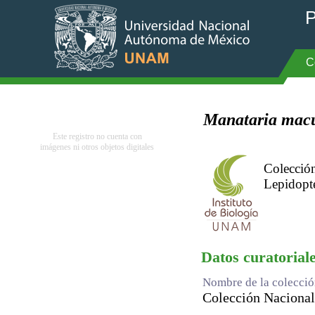
P
C
Manataria macu
Este registro no cuenta con
imágenes ni otros objetos digitales
Colección
Lepidopt
Datos curatorial
Nombre de la colecci
Colección Nacional