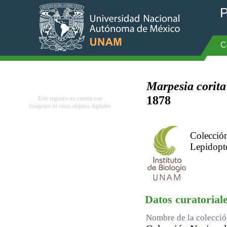
P
C
Marpesia corita
1878
Este registro no cuenta con
imágenes ni otros objetos digitales
Colección
Lepidopt
Datos curatorial
Nombre de la colecci