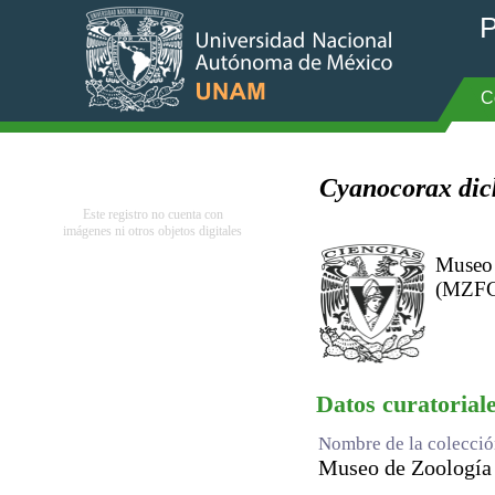
P
C
Cyanocorax dic
Este registro no cuenta con
imágenes ni otros objetos digitales
Museo 
(MZFC)
Datos curatorial
Nombre de la colecci
Museo de Zoología