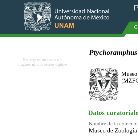
P
C
Ptychoramphus 
Este registro no cuenta con
imágenes ni otros objetos digitales
Museo 
(MZFC)
Datos curatorial
Nombre de la colecci
Museo de Zoología