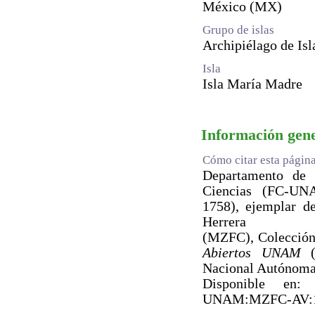
México (MX)
Grupo de islas
Archipiélago de Isl
Isla
Isla María Madre
Información gen
Cómo citar esta págin
Departamento de B
Ciencias (FC-U
1758), ejemplar d
Herrera
(MZFC), Colección
Abiertos UNAM
(e
Nacional Autónoma
Disponible en: ht
UNAM:MZFC-AV: