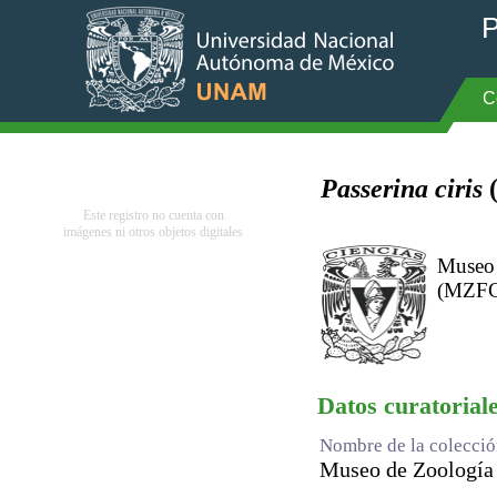
P
C
Passerina ciris
(
Este registro no cuenta con
imágenes ni otros objetos digitales
Museo 
(MZFC)
Datos curatorial
Nombre de la colecci
Museo de Zoología