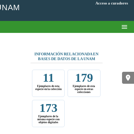
Acceso a curadores
 UNAM
INFORMACIÓN RELACIONADA EN
BASES DE DATOS DE LA UNAM
11
179
Ejemplares de esta
Ejemplares de esta
especie en la colección
especie en otras
colecciones
173
Ejemplares de la
misma especie con
objetos digitales