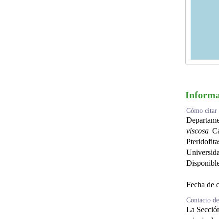
Informa
Cómo citar 
Departam
viscosa
Cav
Pteridofi
Universid
Disponibl
Fecha de c
Contacto de
La Sección