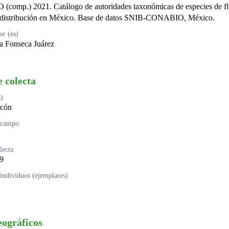
comp.) 2021. Catálogo de autoridades taxonómicas de especies de fl
 distribución en México. Base de datos SNIB-CONABIO, México.
r (es)
a Fonseca Juárez
e colecta
s)
rcón
 campo
lecta
9
ndividuos (ejemplares)
eográficos