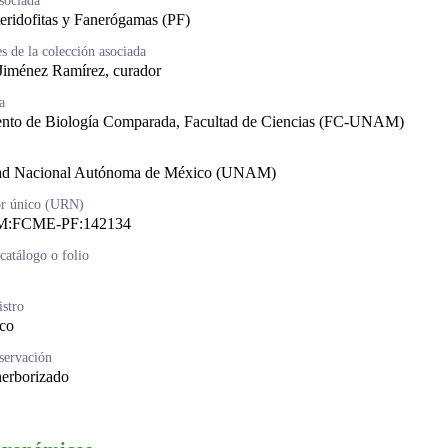
sociada
eridofitas y Fanerógamas (PF)
s de la colección asociada
Jiménez Ramírez, curador
a
nto de Biología Comparada, Facultad de Ciencias (FC-UNAM)
ad Nacional Autónoma de México (UNAM)
or único (URN)
:FCME-PF:142134
atálogo o folio
istro
ico
servación
herborizado