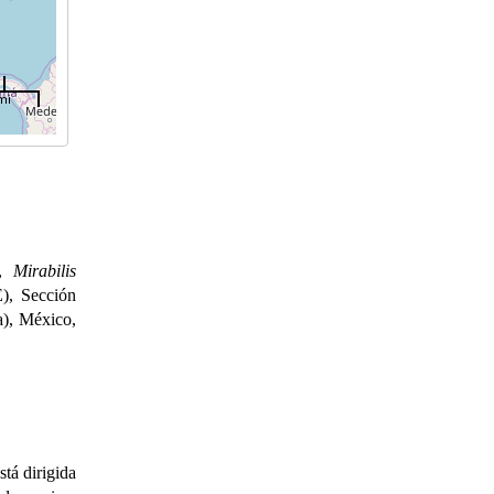
mi
),
Mirabilis
), Sección
a), México,
tá dirigida