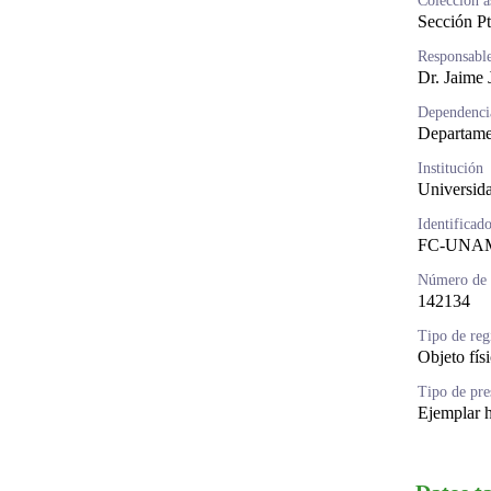
Colección a
Sección Pt
Responsable
Dr. Jaime 
Dependenci
Departame
Institución
Universid
Identificad
FC-UNAM
Número de c
142134
Tipo de reg
Objeto fís
Tipo de pre
Ejemplar 