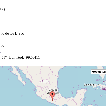
MX)
ngo de los Bravo
ngo
s
7.55° | Longitud: -99.50111°
Geovisual