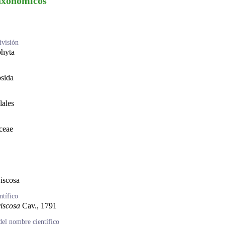
axonómicos
visión
hyta
sida
lales
ceae
viscosa
tífico
viscosa
Cav., 1791
del nombre científico