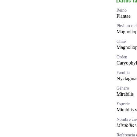
Datos t
Reino
Plantae
Phylum o di
Magnoliop
Clase
Magnoliop
Orden
Caryophyl
Familia
Nyctagina
Género
Mirabilis
Especie
Mirabilis 
Nombre cien
Mirabilis 
Referencia 