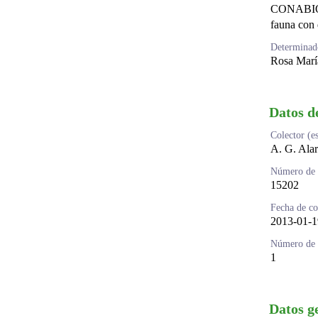
CONABIO (
fauna con
Determinado
Rosa Marí
Datos d
Colector (e
A. G. Ala
Número de
15202
Fecha de co
2013-01-1
Número de i
1
Datos g