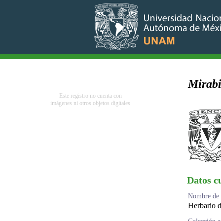
Mirabi
Este registro no cuenta con
imágenes ni otros objetos digitales
Datos c
Nombre de l
Herbario 