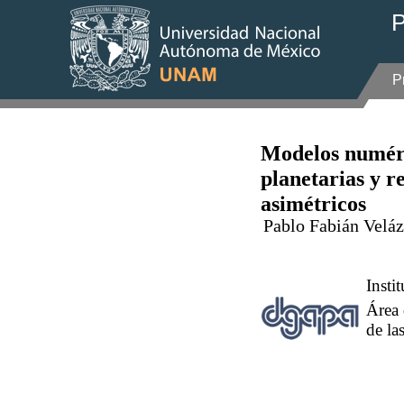
P
P
Modelos numéri
planetarias y 
asimétricos
Pablo Fabián Veláz
Insti
Área 
de la