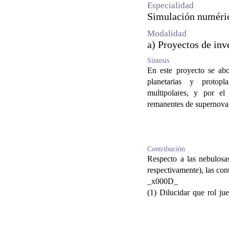
Especialidad
Simulación numérica
Modalidad
a) Proyectos de inv
Síntesis
En este proyecto se abo
planetarias y protop
multipolares, y por el
remanentes de supernov
_x000D_
Estos estudios se llevar
y magnetohidrodinámic
cálculos analíticos. Estos
Contribución
Respecto a las nebulosa
que parámetros son i
respectivamente), las co
astrofísicos. _x000D_
_x000D_
_x000D_
(1) Dilucidar que rol ju
A partir de los resul
interior de estos objetos,
sintéticos de emisión
al respecto. Se planean v
electromagnético, con el
binario central sobre l
con las observaciones 